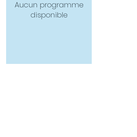
Aucun programme
disponible
© Copyright 2021 par GP Walsh Tous
droits réservés
Seattle, WA
Adressez toutes les demandes à
support@gpwalsh.com